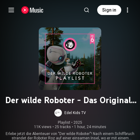
Sign in
Der wilde Roboter - Das Original-
Hörspiel zum Kinofilm
Edel Kids TV
Playlist
 • 
2025
11K views
•
25 tracks
•
1 hour, 24 minutes
Erlebe jetzt die Abenteuer von "Der wilde Roboter"! Nach einem Schiffbruch
strandet der Roboter Roz auf einer einsamen Insel, wo er mit einem