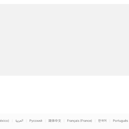
éxico)
العربية
Русский
简体中文
Français (France)
한국어
Português 