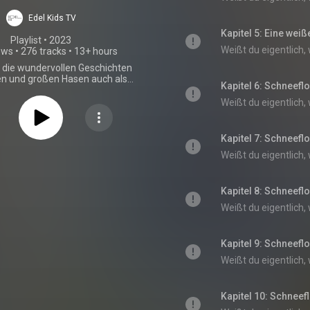
Die Original-
Edel Kids TV
spiele zur TV-
Kapitel 5: Eine wei
Playlist
 • 
2023
ews
•
276 tracks
•
13+ hours
Serie
t die wundervollen Geschichten
en und großen Hasen auch als
Kapitel 6: Schneefl
Hörspiel.
Kapitel 7: Schneefl
Kapitel 8: Schneefl
Kapitel 9: Schneefl
Kapitel 10: Schneef