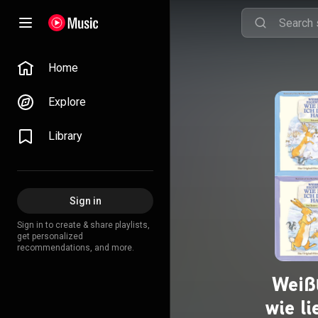
Home
Explore
Library
Sign in
Sign in to create & share playlists,
get personalized
recommendations, and more.
Weißt
wie li