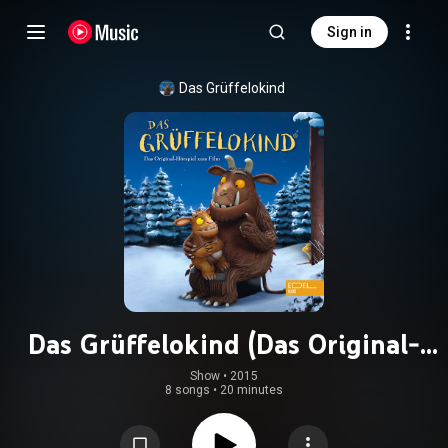
Sign in
Das Grüffelokind
Das Grüffelokind (Das Original-
Hörspiel Zum Film)
Show
 • 
2015
8 songs
•
20 minutes