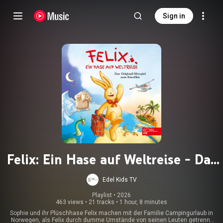
Sign in
Felix: Ein Hase auf Weltreise - Das
Original-Hörspiel zum Kinofilm
Edel Kids TV
Playlist
 • 
2026
463 views
•
21 tracks
•
1 hour, 8 minutes
Sophie und ihr Plüschhase Felix machen mit der Familie Campingurlaub in
Norwegen, als Felix durch dumme Umstände von seinen Leuten getrennt