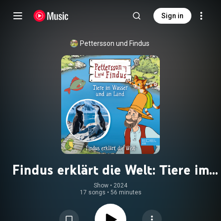
Sign in
Pettersson und Findus
Findus erklärt die Welt: Tiere im
Wasser und an Land
Show
 • 
2024
17 songs
•
56 minutes