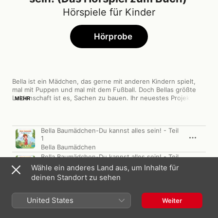
Hörspiele für Kinder
Hörprobe
Bella ist ein Mädchen, das gerne mit anderen Kindern spielt, 
mal mit Puppen und mal mit dem Fußball. Doch Bellas größte 
Leidenschaft ist es, Sachen zu bauen. Ihr neuestes Projekt ist 
MEHR
ein Spielhaus für die Kinder der Nachbarschaft. Aber kann ein 
Mädchen so
Titel
Länge
Bella Baumädchen-Du kannst alles sein! - Teil
1
Bella Baumädchen
Bella Baumädchen-Du kannst alles sein! - Teil
2
Wähle ein anderes Land aus, um Inhalte für
Bella Baumädchen
deinen Standort zu sehen
Bella Baumädchen-Du kannst alles sein! - Teil
3
United States
Bella Baumädchen
Weiter
Bella Baumädchen-Du kannst alles sein! - Teil
4