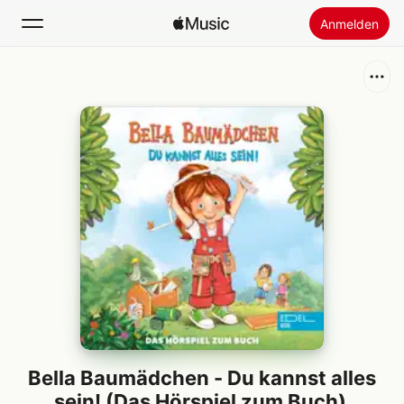
Anmelden
Suchen
Startseite
Neu
Apple Music installieren
Radio
Bella Baumädchen - Du kannst alles
sein! (Das Hörspiel zum Buch)