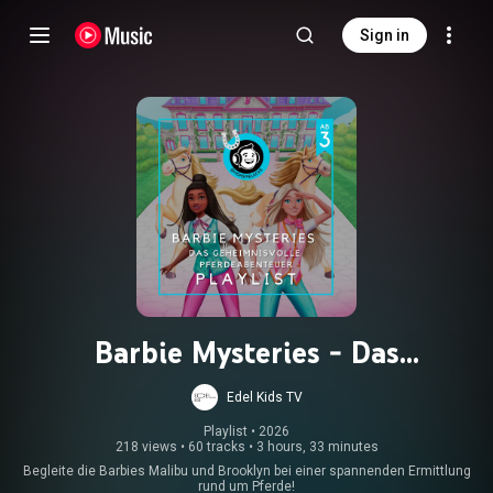
Sign in
Barbie Mysteries - Das
geheimnisvolle Pferdeabenteuer -
Edel Kids TV
Alle Hörspiele
Playlist
 • 
2026
218 views
•
60 tracks
•
3 hours, 33 minutes
Begleite die Barbies Malibu und Brooklyn bei einer spannenden Ermittlung
rund um Pferde!